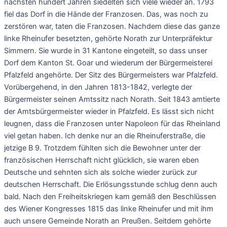
nächsten hundert Jahren siedelten sich viele wieder an. 1793
fiel das Dorf in die Hände der Franzosen. Das, was noch zu
zerstören war, taten die Franzosen. Nachdem diese das ganze
linke Rheinufer besetzten, gehörte Norath zur Unterpräfektur
Simmern. Sie wurde in 31 Kantone eingeteilt, so dass unser
Dorf dem Kanton St. Goar und wiederum der Bürgermeisterei
Pfalzfeld angehörte. Der Sitz des Bürgermeisters war Pfalzfeld.
Vorübergehend, in den Jahren 1813-1842, verlegte der
Bürgermeister seinen Amtssitz nach Norath. Seit 1843 amtierte
der Amtsbürgermeister wieder in Pfalzfeld. Es lässt sich nicht
leugnen, dass die Franzosen unter Napoleon für das Rheinland
viel getan haben. Ich denke nur an die Rheinuferstraße, die
jetzige B 9. Trotzdem fühlten sich die Bewohner unter der
französischen Herrschaft nicht glücklich, sie waren eben
Deutsche und sehnten sich als solche wieder zurück zur
deutschen Herrschaft. Die Erlösungsstunde schlug denn auch
bald. Nach den Freiheitskriegen kam gemäß den Beschlüssen
des Wiener Kongresses 1815 das linke Rheinufer und mit ihm
auch unsere Gemeinde Norath an Preußen. Seitdem gehörte