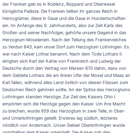
der Franken gab es in Koblenz, Boppard und Oberwesel
königliche Paläste. Die Franken teilten ihr ganzes Reich in
Herzogtümer, diese in Gaue und die Gaue in Hundertschaften
ein. Im Anfange des 9. Jahrhunderts, also zur Zeit Karls des
Großen und seiner Nachfolger, gehörte unsere Gegend in das
Herzogtum Moselanien. Nach der Teilung des Frankenreiches
zu Verdun 843, kam unser Dorf zum Herzogtum Lothringen. Es
war nach Kaiser Lothar benannt. Nach dem Tode Lothars II.
einigten sich Karl der Kahle von Frankreich und Ludwig der
Deutsche durch den Vertrag von Mersen 870 dahin, dass von
dem Gebiete Lothars die am linken Ufer der Mosel und Maas an
Karl fallen, während alles Land östlich von diesen Flüssen zum
Deutschen Reich gehören sollte. An der Spitze des Herzogtums
Lothringen standen Herzöge. Zur Zeit des Kaisers Otto I.
empörten sich die Herzöge gegen den Kaiser. Um ihre Macht
zu brechen, wurde 959 das Herzogtum in zwei Teile, in Ober-
und Unterlothringen geteilt. Ersteres lag südlich, letzteres
nördlich von Andernach. Unser Gebiet Oberlothringen wurde
unmittelbar dem Kaiser unterstellt. Der Kaiser gab den